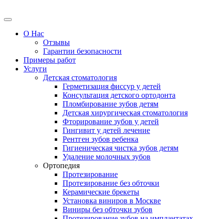
О Нас
Отзывы
Гарантии безопасности
Примеры работ
Услуги
Детская стоматология
Герметизация фиссур у детей
Консультация детского ортодонта
Пломбирование зубов детям
Детская хирургическая стоматология
Фторирование зубов у детей
Гингивит у детей лечение
Рентген зубов ребенка
Гигиеническая чистка зубов детям
Удаление молочных зубов
Ортопедия
Протезирование
Протезирование без обточки
Керамические брекеты
Установка виниров в Москве
Виниры без обточки зубов
Протезирование зубов на имплантатах