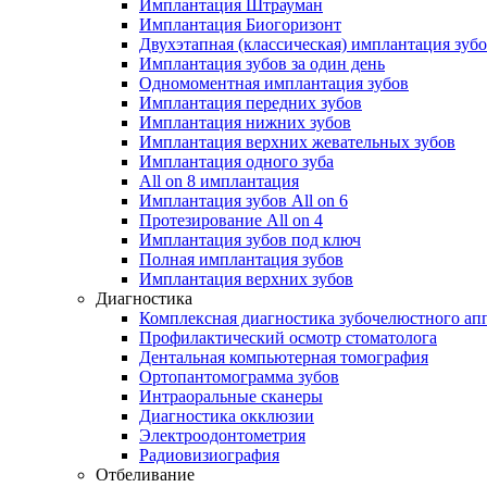
Имплантация Штрауман
Имплантация Биогоризонт
Двухэтапная (классическая) имплантация зуб
Имплантация зубов за один день
Одномоментная имплантация зубов
Имплантация передних зубов
Имплантация нижних зубов
Имплантация верхних жевательных зубов
Имплантация одного зуба
All on 8 имплантация
Имплантация зубов All on 6
Протезирование All on 4
Имплантация зубов под ключ
Полная имплантация зубов
Имплантация верхних зубов
Диагностика
Комплексная диагностика зубочелюстного ап
Профилактический осмотр стоматолога
Дентальная компьютерная томография
Ортопантомограмма зубов
Интраоральные сканеры
Диагностика окклюзии
Электроодонтометрия
Радиовизиография
Отбеливание