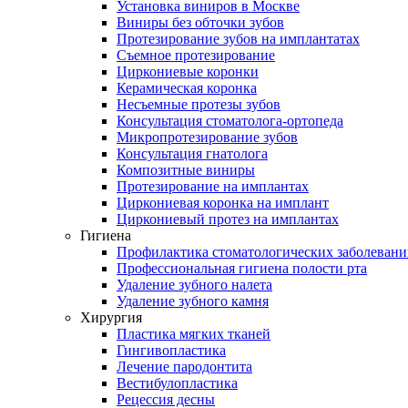
Установка виниров в Москве
Виниры без обточки зубов
Протезирование зубов на имплантатах
Съемное протезирование
Циркониевые коронки
Керамическая коронка
Несъемные протезы зубов
Консультация стоматолога-ортопеда
Микропротезирование зубов
Консультация гнатолога
Композитные виниры
Протезирование на имплантах
Циркониевая коронка на имплант
Циркониевый протез на имплантах
Гигиена
Профилактика стоматологических заболеван
Профессиональная гигиена полости рта
Удаление зубного налета
Удаление зубного камня
Хирургия
Пластика мягких тканей
Гингивопластика
Лечение пародонтита
Вестибулопластика
Рецессия десны