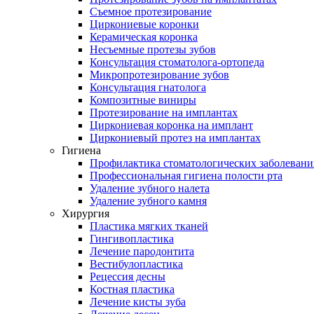
Съемное протезирование
Циркониевые коронки
Керамическая коронка
Несъемные протезы зубов
Консультация стоматолога-ортопеда
Микропротезирование зубов
Консультация гнатолога
Композитные виниры
Протезирование на имплантах
Циркониевая коронка на имплант
Циркониевый протез на имплантах
Гигиена
Профилактика стоматологических заболеван
Профессиональная гигиена полости рта
Удаление зубного налета
Удаление зубного камня
Хирургия
Пластика мягких тканей
Гингивопластика
Лечение пародонтита
Вестибулопластика
Рецессия десны
Костная пластика
Лечение кисты зуба