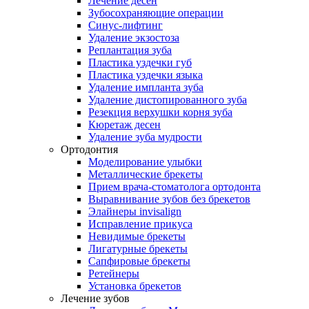
Лечение десен
Зубосохраняющие операции
Синус-лифтинг
Удаление экзостоза
Реплантация зуба
Пластика уздечки губ
Пластика уздечки языка
Удаление импланта зуба
Удаление дистопированного зуба
Резекция верхушки корня зуба
Кюретаж десен
Удаление зуба мудрости
Ортодонтия
Моделирование улыбки
Металлические брекеты
Прием врача-стоматолога ортодонта
Выравнивание зубов без брекетов
Элайнеры invisalign
Исправление прикуса
Невидимые брекеты
Лигатурные брекеты
Сапфировые брекеты
Ретейнеры
Установка брекетов
Лечение зубов