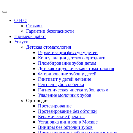
О Нас
Отзывы
Гарантии безопасности
Примеры работ
Услуги
Детская стоматология
Герметизация фиссур у детей
Консультация детского ортодонта
Пломбирование зубов детям
Детская хирургическая стоматология
Фторирование зубов у детей
Гингивит у детей лечение
Рентген зубов ребенка
Гигиеническая чистка зубов детям
Удаление молочных зубов
Ортопедия
Протезирование
Протезирование без обточки
Керамические брекеты
Установка виниров в Москве
Виниры без обточки зубов
Протезирование зубов на имплантатах