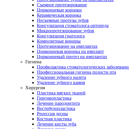
Съемное протезирование
Циркониевые коронки
Керамическая коронка
Несъемные протезы зубов
Консультация стоматолога-ортопеда
Микропротезирование зубов
Консультация гнатолога
Композитные виниры
Протезирование на имплантах
Циркониевая коронка на имплант
Циркониевый протез на имплантах
Гигиена
Профилактика стоматологических заболеван
Профессиональная гигиена полости рта
Удаление зубного налета
Удаление зубного камня
Хирургия
Пластика мягких тканей
Гингивопластика
Лечение пародонтита
Вестибулопластика
Рецессия десны
Костная пластика
Лечение кисты зуба