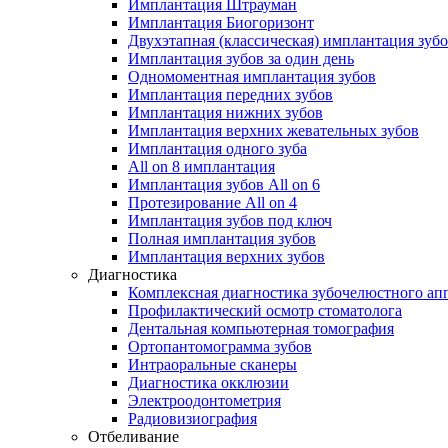
Имплантация Штрауман
Имплантация Биогоризонт
Двухэтапная (классическая) имплантация зуб
Имплантация зубов за один день
Одномоментная имплантация зубов
Имплантация передних зубов
Имплантация нижних зубов
Имплантация верхних жевательных зубов
Имплантация одного зуба
All on 8 имплантация
Имплантация зубов All on 6
Протезирование All on 4
Имплантация зубов под ключ
Полная имплантация зубов
Имплантация верхних зубов
Диагностика
Комплексная диагностика зубочелюстного ап
Профилактический осмотр стоматолога
Дентальная компьютерная томография
Ортопантомограмма зубов
Интраоральные сканеры
Диагностика окклюзии
Электроодонтометрия
Радиовизиография
Отбеливание