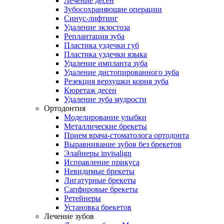
Лечение десен
Зубосохраняющие операции
Синус-лифтинг
Удаление экзостоза
Реплантация зуба
Пластика уздечки губ
Пластика уздечки языка
Удаление импланта зуба
Удаление дистопированного зуба
Резекция верхушки корня зуба
Кюретаж десен
Удаление зуба мудрости
Ортодонтия
Моделирование улыбки
Металлические брекеты
Прием врача-стоматолога ортодонта
Выравнивание зубов без брекетов
Элайнеры invisalign
Исправление прикуса
Невидимые брекеты
Лигатурные брекеты
Сапфировые брекеты
Ретейнеры
Установка брекетов
Лечение зубов