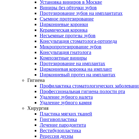
Установка виниров в Москве
Виниры без обточки зубов
Протезирование зубов на имплантатах
Съемное протезирование
Циркониевые коронки
Керамическая коронка
Несъемные протезы зубов
Консультация стоматолога-ортопеда
Микропротезирование зубов
Консультация гнатолога
Композитные виниры
Протезирование на имплантах
Циркониевая коронка на имплант
Циркониевый протез на имплантах
Гигиена
Профилактика стоматологических заболеван
Профессиональная гигиена полости рта
Удаление зубного налета
Удаление зубного камня
Хирургия
Пластика мягких тканей
Гингивопластика
Лечение пародонтита
Вестибулопластика
Рецессия десны